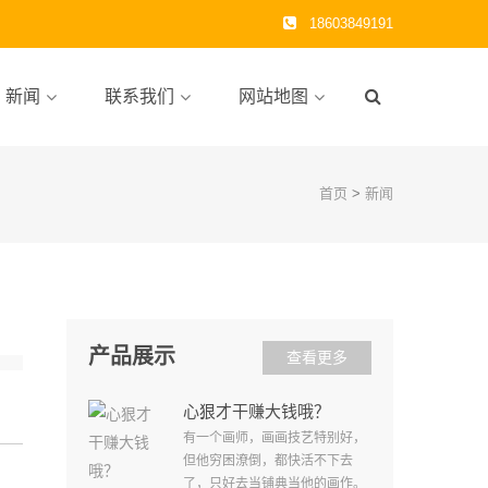
18603849191
新闻
联系我们
网站地图
首页
>
新闻
产品展示
查看更多
心狠才干赚大钱哦？
有一个画师，画画技艺特别好，
但他穷困潦倒，都快活不下去
了，只好去当铺典当他的画作。