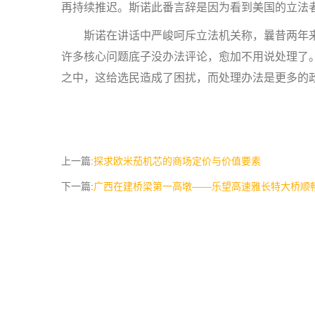
再持续推迟。斯诺此番言辞是因为看到美国的立法
斯诺在讲话中严峻呵斥立法机关称，曩昔两年来
许多核心问题底子没办法评论，愈加不用说处理了
之中，这给选民造成了困扰，而处理办法是更多的政
上一篇:
探求欧米茄机芯的商场定价与价值要素
下一篇:
广西在建桥梁第一高墩——乐望高速雅长特大桥顺