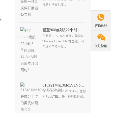
苏颐和精密机械...
，

争
咨询热线
轻至960g续航22小时！华硕灵耀14 Air AI超轻薄本开启预约！

在此前CES 2025期间，华硕以
“Always Incredible”为主题，向
关注微信
全球科学技术爱...
61Cr21Mn10Mo1V1Nb1N是成分丰厚的奥氏体耐热合金
1Cr21Mn10Mo1V1Nb1N，也称
为ResisTEL，是一种奥氏体耐...