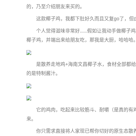
的，乃至介绍朋友来买的。
这款椰子鸡，我都下肚好久而且又复go了，但
个人觉得滋味非常好......假如让我动手做椰
椰子鸡，并端出来给朋友吃，那我是大厨，哈哈哈
是散养走地鸡+海南文昌椰子水，食材全部都给
的是特制酱汁。
它的鸡肉，吃起来比较筋斗、耐嚼（是真的有鸡肉
来。
你只需求直接将人家现已帮你切好的原生态散养鸡