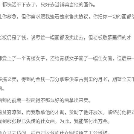
都快活不下去了，只好去当铺典当他的画作。
你救急，但你需求跟我签署独家售卖协议，你把你一切的画都
板仍是了钱，说尽管一幅画都没卖出去，但老板敬慕画师的才
爱上了一个青楼女子，还给青楼女子画了一幅仕女画，但后来
搞义卖，得到的金钱一部分拿来供奉古刹里的月老，期望全天
画。
师的前期一些画得不那么好的画拿出来卖。
贫穷潦倒，而我敬慕他的才调，赞助了他好屡次。临终前他把
找到那张现已失传的仕女画。为此，我能够付出万金。
立马去访问，把自己收藏的仕女图送给了王公贵族。