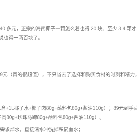
多元，正宗的海南椰子一颗怎么着也得 20 块。至少 3-4 颗才
少说也得一两百块了。
元（真的很超值），不只省去了选择和购买食材的时刻和精力
+1L椰子水+椰子肉80g+蘸料包80g+酱油110g）；89元到手
肉80g+珍珠马蹄80g+蘸料包80g+酱油110g）。
需求焯水，直接清水冲洗掉积累血水；