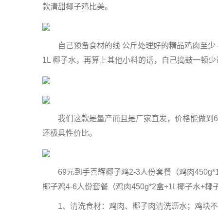
款清甜椰子鸡比美。
自己预备食材的线 公斤处理好的精品鸡肉至少 40 
1L 椰子水，再算上其他小料的话，自己捣鼓一顿
我们这款是量产而且是厂家直发，价格能做到69
还极具性价比。
69元到手喜辉椰子鸡2-3人份套餐（鸡肉450g*1盒
椰子鸡4-6人份套餐（鸡肉450g*2盒+1L椰子水+椰子
1、清洗食材：鸡肉、椰子肉清洗沥水；鸡块不