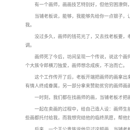
有一个画师，画画技艺特别好，但他穷困潦倒，
当铺老板说，能够，我能够先给你一点银子，让
我。
没过多久，画师的钱花光了，又去找老板要，老
调。
画师死了今后，坊间呈现一个传说，说这个画师
个大族令郎横刀独爱，画师想念成疾，不治而亡。
这个工作传开了后，老板开端把画师的画拿出来
有情人终成眷属，另一部分拿来赞助贫穷的画师画
一时刻，我们都在找画师的画，当铺老板才把画
一起在卖画的过程中，给自己造人设：画师生前
些画都托付给我，而我想完结他的临终夙愿，帮他
后来，一个王公贵族说他见过这幅画，当铺老板