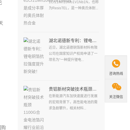
1Cr21Mn10Mo1V1Nb1N，也称
己
为ResisTEL，是一种奥氏体耐...
天
湖北诺德新专利：锂电铜箔抗拉强度提升新突破！
近日，湖北诺德铜箔新材料有限
公司在国家知识产权局申请了一
项名为“一种提升锂电...

咨询热线

贵铝新材突破技术瓶颈1100G合金电池箔闪耀行业前沿
在新能源汽车加快速度进行发展
关注微信
的宏观背景下，高性能电池的需
。
求急剧攀升，相关材料...
回购