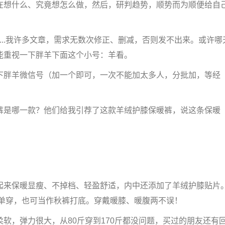
想什么、究竟想怎么做，然后，研判趋势，顺势而为顺便给自
..我许多文章，需求无数次修正、删减，否则发不出来。或许哪
能重视一下胖羊下面这个小号：羊看。
胖羊微信号（加一个即可，一次不能加太多人，分批加，等经
是哪一款？他们给我引荐了这款羊绒护膝保暖裤，说这条保暖
来保暖显瘦、不掉档、轻盈舒适，内中还添加了羊绒护膝贴片
接单穿，也可当作秋裤打底。穿戴暖膝、暖腹两不误！
，弹力很大，从80斤穿到170斤都没问题，买过的朋友还有