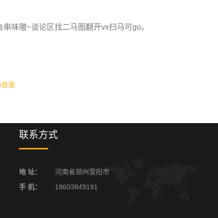
味嗷~谈论区找二马图翻开vx扫马可go。
热合金
联系方式
地 址：
河南省郑州荥阳市
手 机：
18603849191