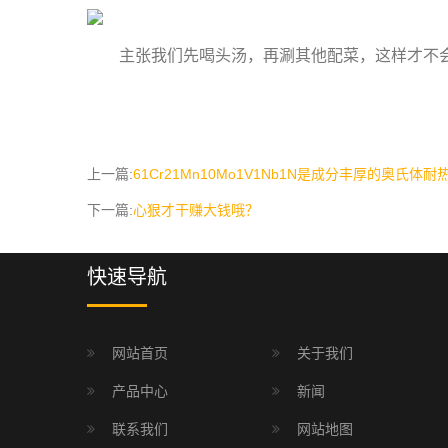
主张我们先喝头汤，再涮其他配菜，这样才不会串
上一篇:
61Cr21Mn10Mo1V1Nb1N是成分丰厚的奥氏体耐
下一篇:
心狠才干赚大钱哦？
快速导航
网站首页
关于我们
产品中心
新闻
联系我们
网站地图