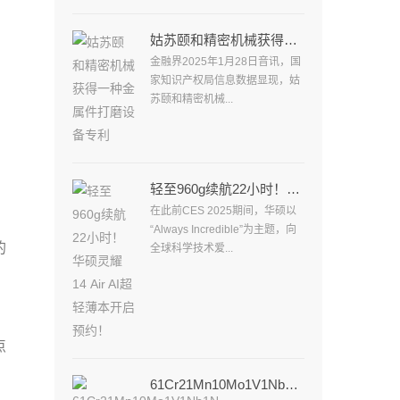
姑苏颐和精密机械获得一种金属件打磨设备专利
金融界2025年1月28日音讯，国
家知识产权局信息数据显现，姑
苏颐和精密机械...
轻至960g续航22小时！华硕灵耀14 Air AI超轻薄本开启预约！
在此前CES 2025期间，华硕以
“Always Incredible”为主题，向
的
全球科学技术爱...
点
61Cr21Mn10Mo1V1Nb1N是成分丰厚的奥氏体耐热合金