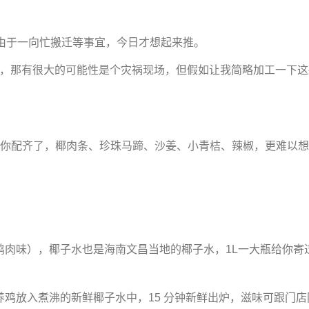
由于一向忙搬迁等事宜，今日才想起来推。
子鸡，那有很大的可能性是个灾祸现场，但假如让我简略加工一下这
。
你配齐了，椰肉条、珍珠马蹄、沙姜、小青桔、辣椒，更难以想
味），椰子水也是海南文昌当地的椰子水，1L一大瓶给你寄
放入煮沸的新鲜椰子水中，15 分钟新鲜出炉，滋味可跟门店