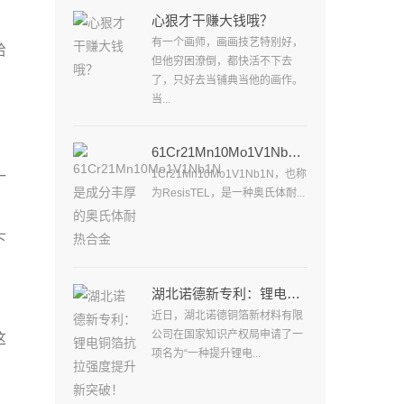
心狠才干赚大钱哦？
有一个画师，画画技艺特别好，
给
但他穷困潦倒，都快活不下去
了，只好去当铺典当他的画作。
当...
61Cr21Mn10Mo1V1Nb1N是成分丰厚的奥氏体耐热合金
1Cr21Mn10Mo1V1Nb1N，也称
一
为ResisTEL，是一种奥氏体耐...
下
湖北诺德新专利：锂电铜箔抗拉强度提升新突破！
近日，湖北诺德铜箔新材料有限
公司在国家知识产权局申请了一
这
项名为“一种提升锂电...