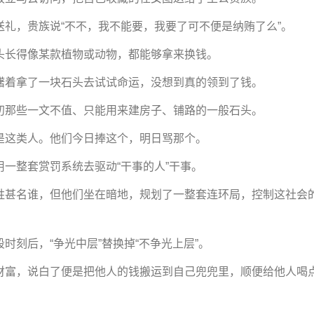
，贵族说“不不，我不能要，我要了可不便是纳贿了么”。
长得像某款植物或动物，都能够拿来换钱。
着拿了一块石头去试试命运，没想到真的领到了钱。
那些一文不值、只能用来建房子、铺路的一般石头。
这类人。他们今日捧这个，明日骂那个。
整套赏罚系统去驱动“干事的人”干事。
甚名谁，但他们坐在暗地，规划了一整套连环局，控制这社会
刻后，“争光中层”替换掉“不争光上层”。
富，说白了便是把他人的钱搬运到自己兜兜里，顺便给他人喝