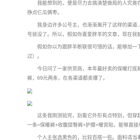
我能想到的，便是尽力去搞清楚做局的人究竟在
挣点仨瓜俩枣。
我身边许多公号主，也渐渐离开了这样的渠道...
号就没了。所以，假如你喜爱胖羊的文章，现在就
假如你以为跟胖羊断联很可惜的话，能够加一下
过）。
今日问了一家供货商，本年最好卖的保暖打底裤
裤，69元两条，在各渠道都卖爆了。
这条我刚测验完，别看它外形有点特别，但穿起
一条=保暖裤+收腹提臀裤+护膝+暖宫贴，能够直
个人主张选黑色的，比较百搭一些。面料适当柔软