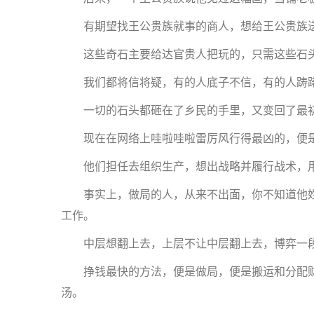
有期望找王公贵族就事的商人，想给王公贵族送礼
这些奇石主要给达官贵人把玩的，只需这些石头
我们都将信将疑，有的人底子不信，有的人踌躇
一切的石头都砸在了乡民的手里，又变回了最初
现在在网络上哇啦哇啦雷厉风行得最凶的，便是
他们担任去组织生产，想出战略并履行战术，用一
事实上，做局的人，从来不出面，你不知道他姓
工作。
中层想翻上去，上层不让中层翻上去，博弈一段时
挣钱最快的方法，便是做局，便是搬运和分配财
汤。