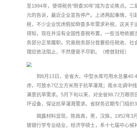
至1994年，使得税务“倒查30年”成为言论焦点
元的告诉，最近企业宣告停产。上述两起事情，引
税，不少企业忧虑假如倒查多年需求补税，这关于运
得知，现在并没有全国性查税布置。一些当地依据
务部分正常履职。究竟税务部分首要担任税收、社
理应依法阻止，不然便是不尽职。（榜首财经）
到6月13日，全省大、中型水库可用水总量40.
虑，可放水7亿立方米用于抗旱灌溉；南水北调中
满意抗旱需求。5月下旬以来，对全省98.72万眼
坏设备，保证抗旱灌溉需求。省财务近期专门组织3
揭露材料显现，陈政高，男，汉族，1952年3月
银银行学专业结业，经济学硕士，系十七届中心候