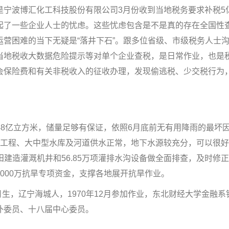
。二是宁波博汇化工科技股份有限公司3月份收到当地税务要求补税5
起了一些企业人士的忧虑。这些忧虑包含是不是真的存在全国性
营困难的当下无疑是“落井下石”。跟多位省级、市级税务人士
当地税收大数据危险提示等对单个企业查税，是日常作业，也是
会保险费和有关非税收入的征收办理，发现偷逃税、少交税行为
48亿立方米，储量足够有保证，依照6月底前无有用降雨的最坏
线工程、大中型水库及河道供水正常，地下水源较充分，可以很
农田建造灌溉机井和56.85万项灌排水沟设备做全面排查，及时修
000万抗旱专项资金，支撑各地展开抗旱作业。
生，辽宁海城人，1970年12月参加作业，东北财经大学金融系
补委员、十八届中心委员。