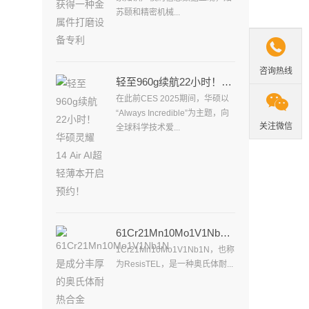
苏颐和精密机械...

咨询热线
轻至960g续航22小时！华硕灵耀14 Air AI超轻薄本开启预约！

在此前CES 2025期间，华硕以
“Always Incredible”为主题，向
关注微信
全球科学技术爱...
61Cr21Mn10Mo1V1Nb1N是成分丰厚的奥氏体耐热合金
1Cr21Mn10Mo1V1Nb1N，也称
为ResisTEL，是一种奥氏体耐...