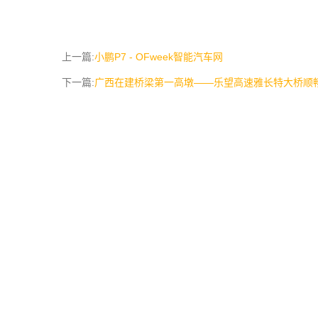
上一篇:
小鹏P7 - OFweek智能汽车网
下一篇:
广西在建桥梁第一高墩——乐望高速雅长特大桥顺