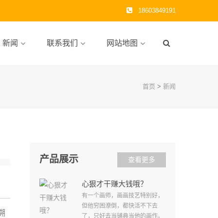
18603849191
新闻
联系我们
网站地图
首页
>
新闻
产品展示
查看更多
心狠才干赚大钱哦？
有一个画师，画画技艺特别好，
但他穷困潦倒，都快活不下去
溯
了，只好去当铺典当他的画作。