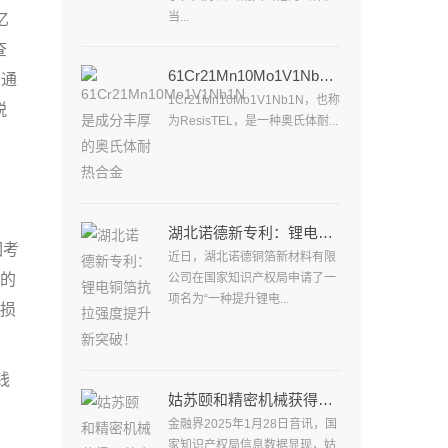
当...
亿
查
61Cr21Mn10Mo1V1Nb1N是成分丰厚的奥氏体耐热合金
沟通
1Cr21Mn10Mo1V1Nb1N，也称
税
为ResisTEL，是一种奥氏体耐...
，
湖北诺德新专利：锂电铜箔抗拉强度提升新突破！
因考
近日，湖北诺德铜箔新材料有限
好的
公司在国家知识产权局申请了一
项名为“一种提升锂电...
正损
钱
姑苏颐和精密机械获得一种金属件打磨设备专利
金融界2025年1月28日音讯，国
家知识产权局信息数据显现，姑