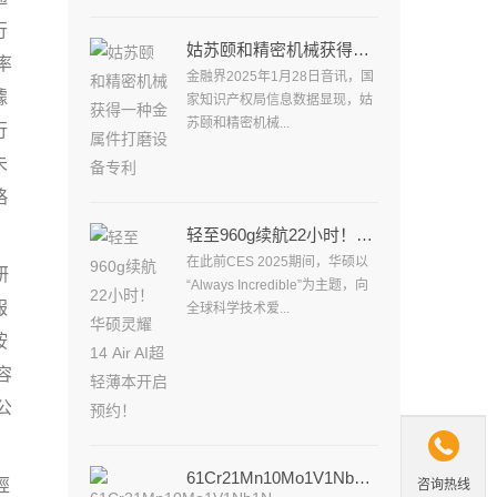
行
姑苏颐和精密机械获得一种金属件打磨设备专利
率
金融界2025年1月28日音讯，国
據
家知识产权局信息数据显现，姑
苏颐和精密机械...
行
未
略
轻至960g续航22小时！华硕灵耀14 Air AI超轻薄本开启预约！
在此前CES 2025期间，华硕以
研
“Always Incredible”为主题，向
報
全球科学技术爱...
按
容
公

61Cr21Mn10Mo1V1Nb1N是成分丰厚的奥氏体耐热合金
經
咨询热线