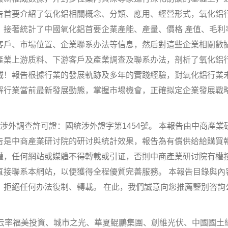
告首要介紹了氧化鋁相關概念、分類、應用、經營形式，氧化鋁
，接著統計了中國氧化鋁首要企業產能、產量、價格 產值、毛利
客戶、市場位置、企業聯系办法等信息，然后對這些企業相關數
產業上游质料、下游客戶及產業調查及聯系办法，剖析了氧化鋁
威！報告根據行業的發展軌跡及多年的實踐經驗，對氧化鋁行業
解行業當前最新發展動態，掌握市場機會，正確拟定企業發展戰
外調查許可證：國統涉外證字第1454號。 本報告由中商產業
告是中商產業研讨院的研讨與統計效果，報告為有償供给給購買
權，任何網站或媒體不得轉載或引证，否則中商產業研讨院有權
直接聯系本網站，以便獲得全程優質完善服務。 本報告目錄與內
，拒絕任何办法復制、轉載。 在此，我們誠意向您推薦鑒別咨詢
率福美投資、城市之光、華夏鯤鵬集團、創維光伏、中國國土