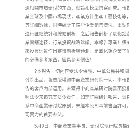
過相關市場研讨的东西、理論和模型撰寫而成。報
業全球及中國市場現狀，產業方针生產工藝技術等
等詳細數據，同時統計了這些企業銷售情況，重點
進行匯總統計和總結剖析，之后報告剖析了氧化鋁
業營銷途径，行業投資战略建議。本報告專業！權
來投資远景作出審慎剖析與預測，是氧化鋁企業了
的必備參考东西，極具參考價值！
?本報告一切內容受法令保護，中華公民共和國涉
讨院出品，報告版權歸中商產業研讨院一切。本報
告的客戶內部运用。未獲得中商產業研讨院書面授
照法令来追究其法令責任。如需訂閱研讨報告，請
系中商產業研讨院原創，未經本公司事前書面許可
司實力的首要办法。
5月9日，中商產業董事長、研讨院執行院長楊云