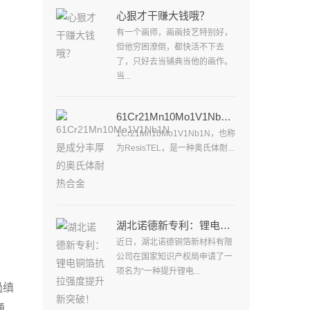
心狠才干赚大钱哦？
有一个画师，画画技艺特别好，
但他穷困潦倒，都快活不下去
了，只好去当铺典当他的画作。
当...
61Cr21Mn10Mo1V1Nb1N是成分丰厚的奥氏体耐热合金
1Cr21Mn10Mo1V1Nb1N，也称
为ResisTEL，是一种奥氏体耐...
湖北诺德新专利：锂电铜箔抗拉强度提升新突破！
近日，湖北诺德铜箔新材料有限
公司在国家知识产权局申请了一
项名为“一种提升锂电...
過缜
通