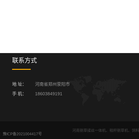
联系方式
地 址：
河南省郑州荥阳市
手 机：
18603849191
河南铡草揉丝一体机、秸秆铡草机、饲
案：
豫ICP备2021004417号