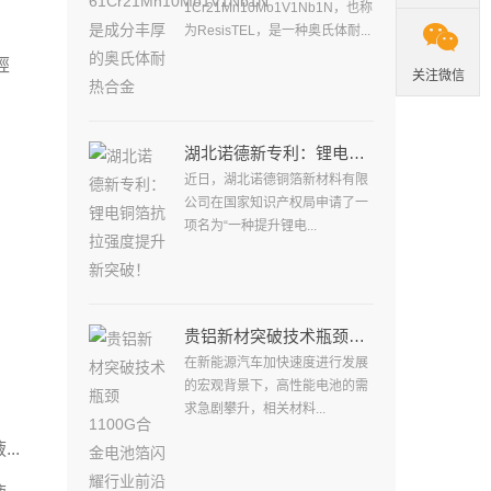
1Cr21Mn10Mo1V1Nb1N，也称

为ResisTEL，是一种奥氏体耐...
經
关注微信
湖北诺德新专利：锂电铜箔抗拉强度提升新突破！
近日，湖北诺德铜箔新材料有限
公司在国家知识产权局申请了一
项名为“一种提升锂电...
贵铝新材突破技术瓶颈1100G合金电池箔闪耀行业前沿
在新能源汽车加快速度进行发展
的宏观背景下，高性能电池的需
求急剧攀升，相关材料...
..