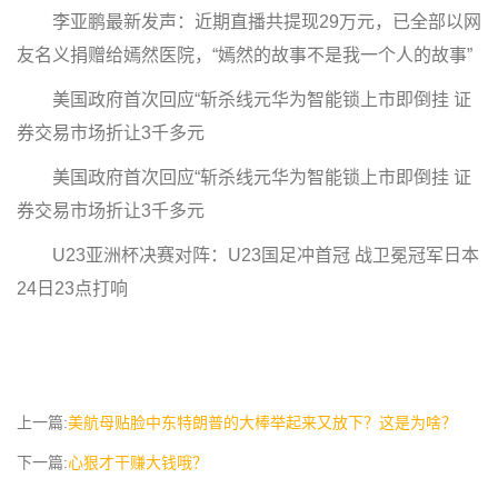
李亚鹏最新发声：近期直播共提现29万元，已全部以网
友名义捐赠给嫣然医院，“嫣然的故事不是我一个人的故事”
美国政府首次回应“斩杀线元华为智能锁上市即倒挂 证
券交易市场折让3千多元
美国政府首次回应“斩杀线元华为智能锁上市即倒挂 证
券交易市场折让3千多元
U23亚洲杯决赛对阵：U23国足冲首冠 战卫冕冠军日本
24日23点打响
上一篇:
美航母贴脸中东特朗普的大棒举起来又放下？这是为啥？
下一篇:
心狠才干赚大钱哦？