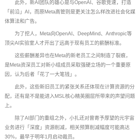
此外，新AI团队的雄心是与OpenAI、谷歌竞速，打造
「前沿」AI，而原Meta高管则是更关注怎么样改进社会化媒
体算法和广告。
为了挖人，Meta向OpenAI、DeepMind、Anthropic等
顶尖AI实验室人才开出了远高于现有员工的薪酬标准。
这些薪酬差异也在Meta的新老员工之间制造了裂痕，
是Meta资深员工对新小组成员采取强硬立场的一个重要原
因，认为后者「花了一大笔钱」。
此外，这些新旧员工的紧张关系还体现在计算资源的分
配，还有是不是能进入MSL核心精英圈层所带来的声望问题
上。
除了AI部门的重组之外，小扎还对曾寄予厚望的元宇宙
业务进行「深度」资源削减，相关预算削减幅度可能高达
30%，最早于明年1月启动裁员。