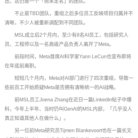
出，这仍是一个「尚未定名」的团队。
不止是TBD团队，重组之后多位员工反映项目归属并不
清晰，不少人被重新调配到不同团队。
MSL成立后2个月内，至少有8名AI员工，包括研究人
员、工程师以及一名高级产品负责人离开了Meta。
前段时间，Meta首席AI科学家Yann LeCun也宣布即将
在年底前离职。
短短几个月内，Meta对AI部门进行了四次重组，导致一
些前员工开始质疑Meta是否拥有清晰统一的AI战略。
前MSL员工Joena Zhang在近日一篇LinkedIn帖子中爆
料，今年上半年、当时仍叫GenAI的MSL内部，「几乎没人
真正知道其他人在做什么」。
另一位前Meta研究员Tijmen Blankevoort也在一篇长文