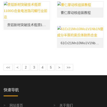
曹仁摩动核组装教程
贵铝新材突破技术瓶颈1100G合金电池箔闪耀行业前沿
61Cr21Mn10Mo1V1Nb1N是成分丰厚的奥氏体耐热合金
<<
<
2
3
4
5
>
>>
快速导航
网站首页
关于我们