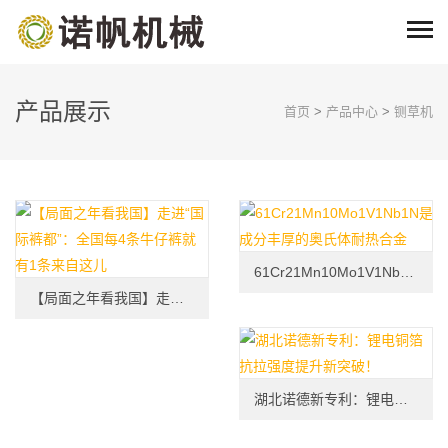
产品展示
首页
>
产品中心
>
铡草机
61Cr21Mn10Mo1V1Nb1N是成分丰厚的奥氏体耐热合金
【局面之年看我国】走进“国际裤都”：全国每4条牛仔裤就有1条来自这儿
湖北诺德新专利：锂电铜箔抗拉强度提升新突破！