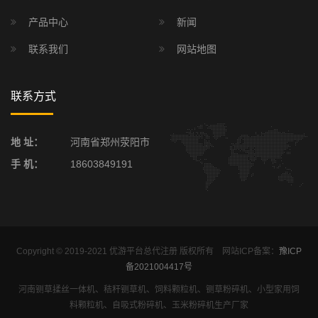
产品中心
新闻
联系我们
网站地图
联系方式
地 址：
河南省郑州荥阳市
手 机：
18603849191
Copyright © 2019-2021 优游平台总代注册 版权所有 网站ICP备案：
豫ICP
备2021004417号
河南铡草揉丝一体机、秸秆铡草机、饲料颗粒机、铡草粉碎机、小型家用饲
料颗粒机、自吸式粉碎机、玉米粉碎机生产厂家