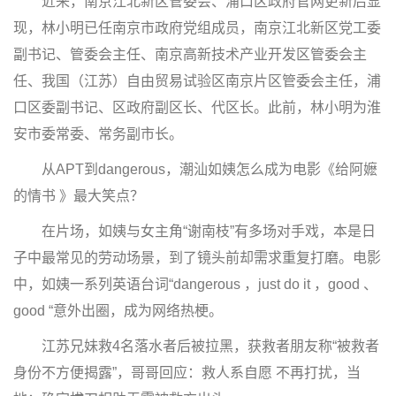
近来，南京江北新区管委会、浦口区政府官网更新后显
现，林小明已任南京市政府党组成员，南京江北新区党工委
副书记、管委会主任、南京高新技术产业开发区管委会主
任、我国（江苏）自由贸易试验区南京片区管委会主任，浦
口区委副书记、区政府副区长、代区长。此前，林小明为淮
安市委常委、常务副市长。
从APT到dangerous，潮汕如姨怎么成为电影《给阿嬷
的情书 》最大笑点？
在片场，如姨与女主角“谢南枝”有多场对手戏，本是日
子中最常见的劳动场景，到了镜头前却需求重复打磨。电影
中，如姨一系列英语台词“dangerous ，just do it ，good 、
good “意外出圈，成为网络热梗。
江苏兄妹救4名落水者后被拉黑，获救者朋友称“被救者
身份不方便揭露”，哥哥回应：救人系自愿 不再打扰，当