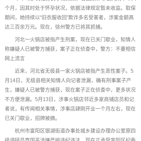
个月，因其时处于怀孕状况，依据法律规定暂未收监。取保
期间，她持续以“旧衣服收回”欺诈多名受害者，涉案金额高
达三百余万元。现在，徐州警方已将其抓捕。
河北一火锅店被指产生刑案，现在已关门歇业，知情人
称嫌疑人已被警方捕获，案子正在侦查中，警方：不要相信
网上流言
近来，河北省无极县一家火锅店被指产生恶性案子。5
月14日，无极县相关知情人向记者泄漏，确有刑事案子产
生，嫌疑人已被警方捕获，现在案子正在侦查中，更多状况
不方便泄漏。5月13日，涉事火锅店邻近多家商铺店员和记
者说，有传闻相关事情，涉事店肆刚开业一个月左右，现在
已关门歇业，招牌被摘。
杭州市富阳区银湖街道办事处城乡建设办理办公室原四
级调研员章国平涉嫌严峻违纪违法，现在正承受富阳区纪委