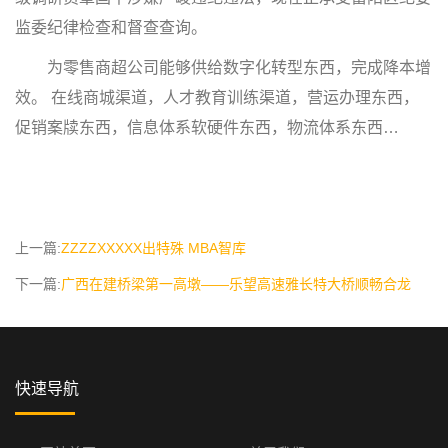
监委纪律检查和督查查询。
为零售商超公司能够供给数字化转型东西，完成降本增
效。 在线商城渠道，人才教育训练渠道，营运办理东西，
促销案牍东西，信息体系软硬件东西，物流体系东西…
上一篇:
ZZZZXXXXX出特殊 MBA智库
下一篇:
广西在建桥梁第一高墩——乐望高速雅长特大桥顺畅合龙
快速导航