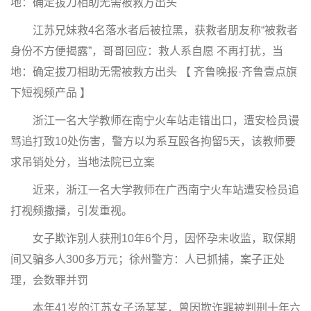
地：确定拔刀相助无需被救方出头
江苏兄妹救4名落水者后被拉黑，获救者朋友称“被救者
身份不方便揭露”，哥哥回应：救人系自愿 不再打扰，当
地：确定拔刀相助无需被救方出头 【 齐鲁晚报·齐鲁壹点旗
下短视频产品 】
浙江一名大学教师在南宁火车站走错出口，遭安检员谩
骂追打致10处伤害，警方以为系互殴各拘留5天，该教师要
求吊销处分，当地法院已立案
近来，浙江一名大学教师在广西南宁火车站遭安检员追
打视频撒播，引发重视。
女子欺诈别人获刑10年6个月，因怀孕未收监，取保期
间又骗多人300多万元；徐州警方：人已抓捕，案子正处
理，会数罪并罚
本年41岁的江苏女子汤某某，曾因欺诈罪被判刑十年六