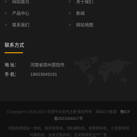
网站首页
关于我们
产品中心
新闻
联系我们
网站地图
联系方式
地 址：
河南省郑州荥阳市
手 机：
18603849191
Copyright © 2019-2021 优游平台总代注册 版权所有 网站ICP备案：
豫ICP
备2021004417号
河南铡草揉丝一体机、秸秆铡草机、饲料颗粒机、铡草粉碎机、小型家用饲
料颗粒机、自吸式粉碎机、玉米粉碎机生产厂家