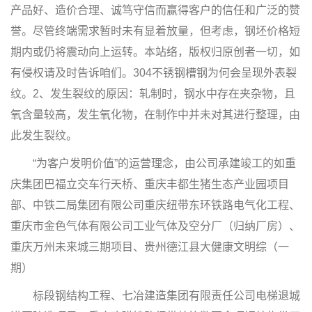
产品好、造价合理、诚笃守信而赢得客户的信任和广泛的赞
誉。尽管终端需求暂时未有显着放量，但考虑，钢坯价格短
期内或仍将震动向上运转。本站络，版权归原创者一切，如
有侵权请及时告诉咱们。304不锈钢槽钢为何会呈现外表裂
纹。2、发生裂纹的原因：轧制时，钢水中存在夹杂物，且
氧含量较高，发生氧化物，在制作中并未对其进行整理，由
此发生裂纹。
“为客户发明价值”的运营理念，由公司承建竣工的如重
庆集团巴福立交车行天桥、重庆丰都生猪生态产业园项目
部、中铁二局集团有限公司重庆纽带东环铁路电气化工程、
重庆市金色气体有限公司工业气体及空分厂（归纳厂房）、
重庆万州未来城三期项目、贵州德江县大健康文明综（一
期）
标段钢结构工程、七冶建造集团有限责任公司电梯退城